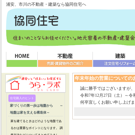
浦安、市川の不動産・建築なら協同住宅へ
年末年始の営業についての
誠に勝手ではございますが、
令和
7
年
12月2
7
日（土）～令
何卒宜しくお願い申し上げま